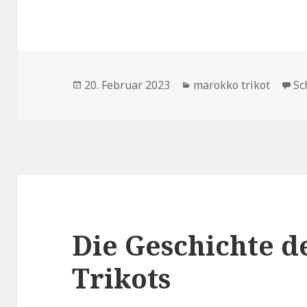
Veröffentlicht
Kategorien
20. Februar 2023
marokko trikot
Sc
am
Die Geschichte d
Trikots