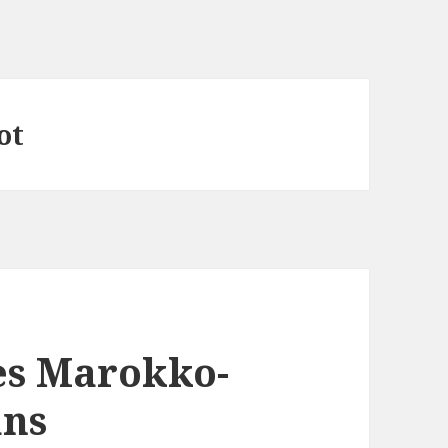
ot
es Marokko-
ans