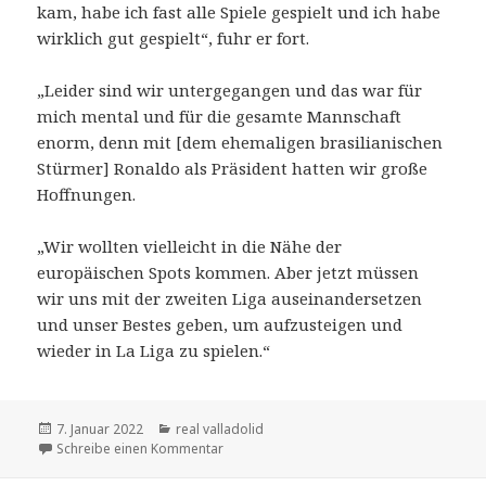
kam, habe ich fast alle Spiele gespielt und ich habe
wirklich gut gespielt“, fuhr er fort.
„Leider sind wir untergegangen und das war für
mich mental und für die gesamte Mannschaft
enorm, denn mit [dem ehemaligen brasilianischen
Stürmer] Ronaldo als Präsident hatten wir große
Hoffnungen.
„Wir wollten vielleicht in die Nähe der
europäischen Spots kommen. Aber jetzt müssen
wir uns mit der zweiten Liga auseinandersetzen
und unser Bestes geben, um aufzusteigen und
wieder in La Liga zu spielen.“
Veröffentlicht
Kategorien
7. Januar 2022
real valladolid
am
zu Janko von Real Valladolid verrät, waru
Schreibe einen Kommentar